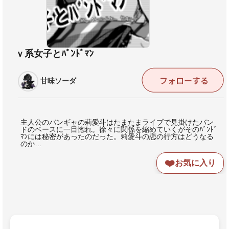
ｖ系女子とﾊﾞﾝﾄﾞﾏﾝ
甘味ソーダ
主人公のバンギャの莉愛斗はたまたまライブで見掛けたバン
ドのベースに一目惚れ。徐々に関係を縮めていくがそのﾊﾞﾝﾄﾞ
ﾏﾝには秘密があったのだった。莉愛斗の恋の行方はどうなる
のか…
❤️
お気に入り