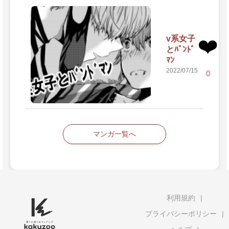
v系女子
❤️
とﾊﾞﾝﾄﾞ
ﾏﾝ
2022/07/15
0
マンガ一覧へ
利用規約
プライバシーポリシー