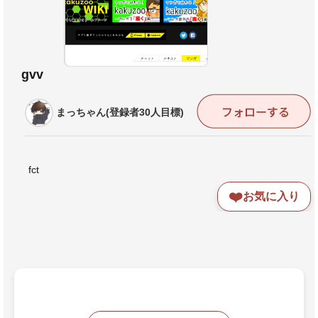
gvv
まっちゃん(登録者30人目標)
fct
❤️
お気に入り