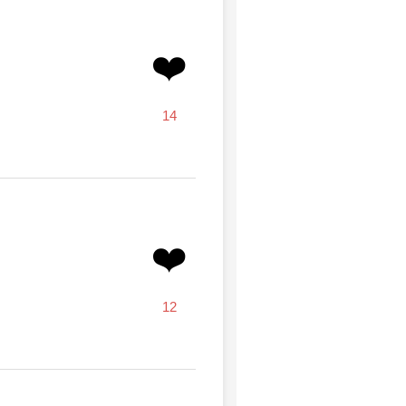
❤️
14
❤️
12