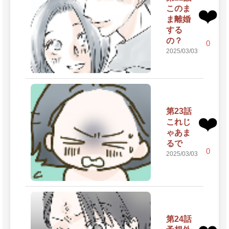
このま
❤️
ま離婚
する
の？
0
2025/03/03
第23話
❤️
これじ
ゃあま
るで
0
2025/03/03
第24話