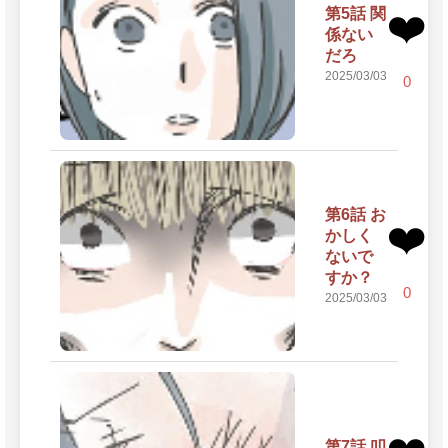
第5話 関
❤️
係ない
だろ
2025/03/03
0
第6話 お
❤️
かしく
ないで
すか？
0
2025/03/03
第7話 叩