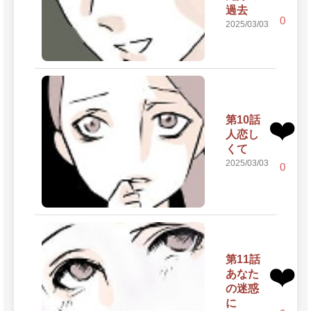
過去
0
2025/03/03
第10話
❤️
人恋し
くて
2025/03/03
0
第11話
❤️
あなた
の迷惑
に