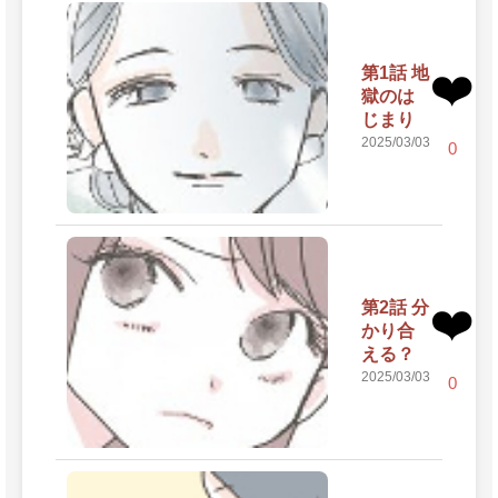
第1話 地
❤️
獄のは
じまり
2025/03/03
0
第2話 分
❤️
かり合
える？
2025/03/03
0