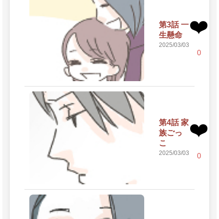
❤️
第3話 一
生懸命
2025/03/03
0
第4話 家
❤️
族ごっ
こ
2025/03/03
0