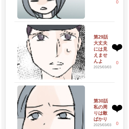
0
第29話
大丈夫
❤️
には見
えませ
んよ
0
2025/03/03
第30話
❤️
私の周
りは敵
ばかり
0
2025/03/03