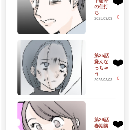
❤️
予想外
の仕打
ち
0
2025/03/03
第25話
❤️
嫌んな
っちゃ
う
0
2025/03/03
第26話
❤️
春期講