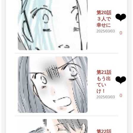
第20話
❤️
３人で
幸せに
2025/03/03
0
第21話
❤️
もう出
てい
け！
0
2025/03/03
第22話