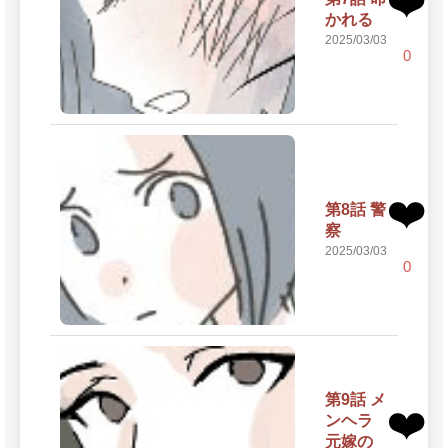
❤️
かれる
2025/03/03
0
❤️
第8話 警
察
2025/03/03
0
第9話 メ
❤️
ンヘラ
元嫁の