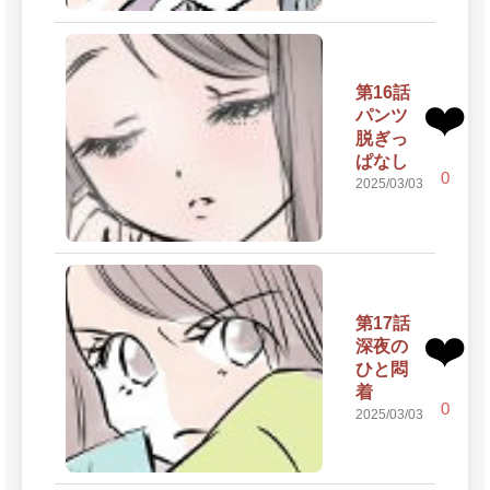
第16話
❤️
パンツ
脱ぎっ
ぱなし
0
2025/03/03
第17話
❤️
深夜の
ひと悶
着
0
2025/03/03