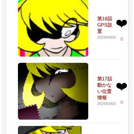
第16話
❤️
GPS設
置
2025/03/03
0
第17話
❤️
動かな
い位置
情報
0
2025/03/03