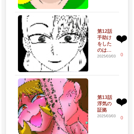
第12話
❤️
手助け
をした
のは…
0
2025/03/03
第13話
❤️
浮気の
証拠
2025/03/03
0