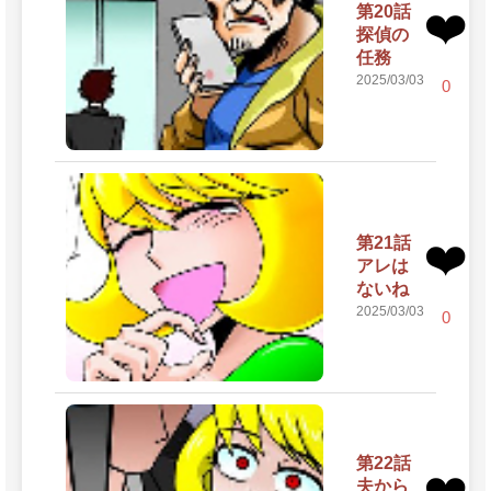
第20話
❤️
探偵の
任務
2025/03/03
0
第21話
❤️
アレは
ないね
2025/03/03
0
第22話
❤️
夫から