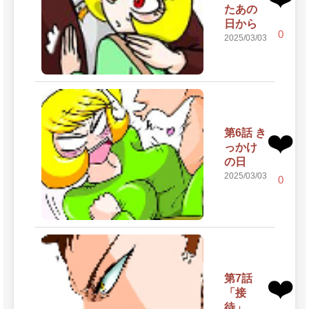
たあの
日から
0
2025/03/03
第6話 き
❤️
っかけ
の日
2025/03/03
0
第7話
❤️
「接
待」