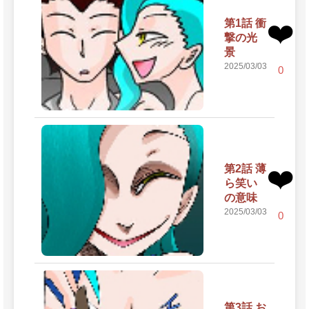
第1話 衝
❤️
撃の光
景
2025/03/03
0
第2話 薄
❤️
ら笑い
の意味
2025/03/03
0
第3話 お