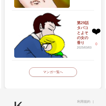
第29話
タバコ
❤️
とよそ
の女の
香り
0
2025/03/03
マンガ一覧へ
利用規約