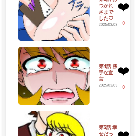
❤️
つかれ
さまで
した♡
0
2025/03/03
第4話 勝
❤️
手な宣
言
2025/03/03
0
第5話 幸
❤️
せだっ