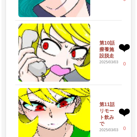
第10話
❤️
療養施
設脱走
2025/03/03
0
第11話
❤️
リモー
ト飲み
で
0
2025/03/03