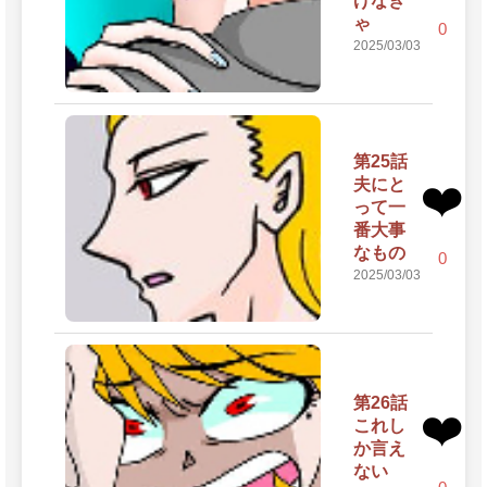
げなき
ゃ
0
2025/03/03
第25話
夫にと
❤️
って一
番大事
なもの
0
2025/03/03
第26話
❤️
これし
か言え
ない