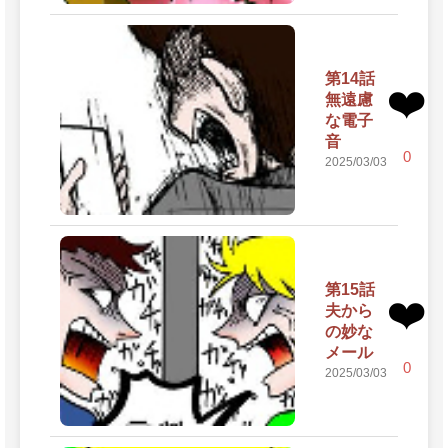
第14話
❤️
無遠慮
な電子
音
0
2025/03/03
第15話
❤️
夫から
の妙な
メール
0
2025/03/03