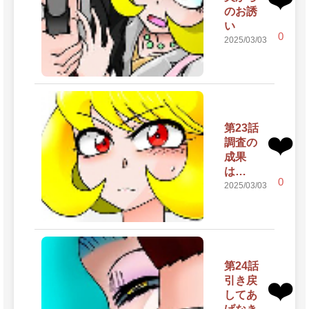
のお誘
い
0
2025/03/03
第23話
❤️
調査の
成果
は…
0
2025/03/03
第24話
引き戻
❤️
してあ