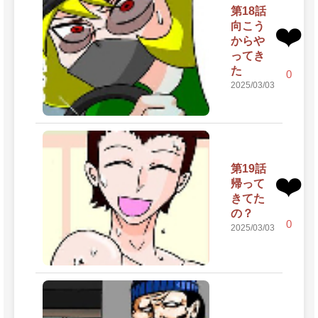
第18話
向こう
❤️
からや
ってき
た
0
2025/03/03
第19話
❤️
帰って
きてた
の？
0
2025/03/03