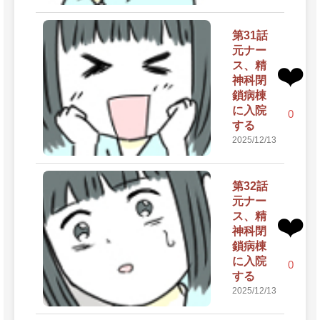
第31話
元ナー
ス、精
❤️
神科閉
鎖病棟
に入院
0
する
2025/12/13
第32話
元ナー
ス、精
❤️
神科閉
鎖病棟
に入院
0
する
2025/12/13