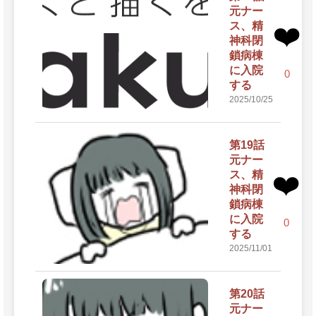
元ナー
ス、精
❤️
神科閉
鎖病棟
に入院
0
する
2025/10/25
第19話
元ナー
ス、精
❤️
神科閉
鎖病棟
に入院
0
する
2025/11/01
第20話
元ナー