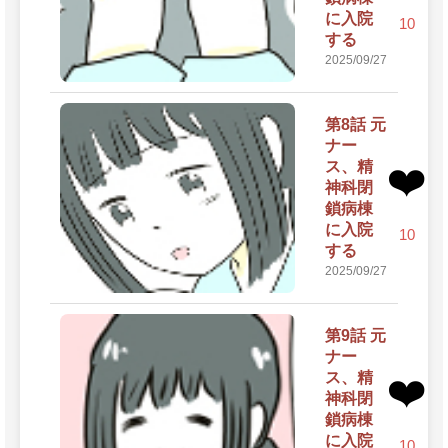
に入院
10
する
2025/09/27
第8話 元
ナー
ス、精
❤️
神科閉
鎖病棟
に入院
10
する
2025/09/27
第9話 元
ナー
ス、精
❤️
神科閉
鎖病棟
に入院
10