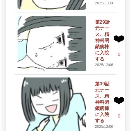
2025/11/30
第29話
元ナー
ス、精
❤️
神科閉
鎖病棟
に入院
0
する
2025/12/06
第30話
元ナー
ス、精
❤️
神科閉
鎖病棟
に入院
0
する
2025/12/06