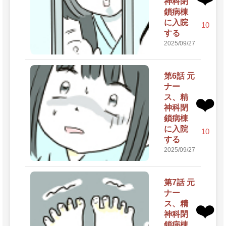
神科閉
鎖病棟
に入院
10
する
2025/09/27
第6話 元
ナー
ス、精
❤️
神科閉
鎖病棟
に入院
10
する
2025/09/27
第7話 元
ナー
ス、精
❤️
神科閉
鎖病棟