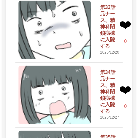
第33話
元ナー
ス、精
❤️
神科閉
鎖病棟
に入院
0
する
2025/12/20
第34話
元ナー
ス、精
❤️
神科閉
鎖病棟
に入院
0
する
2025/12/27
第35話