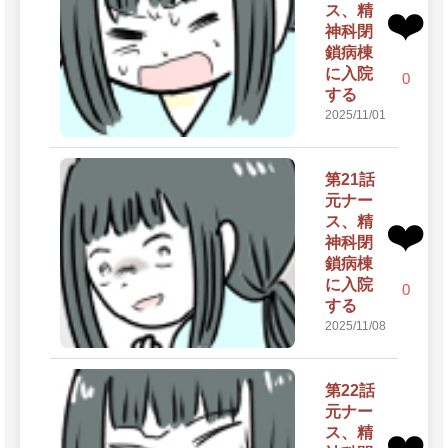
ス、精
❤️
神科閉
鎖病棟
に入院
0
する
2025/11/01
第21話
元ナー
ス、精
❤️
神科閉
鎖病棟
に入院
0
する
2025/11/08
第22話
元ナー
ス、精
❤️