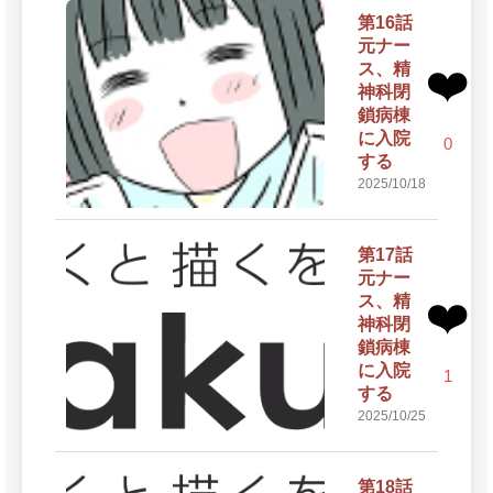
第16話
元ナー
ス、精
❤️
神科閉
鎖病棟
に入院
0
する
2025/10/18
第17話
元ナー
ス、精
❤️
神科閉
鎖病棟
に入院
1
する
2025/10/25
第18話