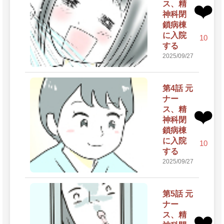
ス、精
❤️
神科閉
鎖病棟
に入院
10
する
2025/09/27
第4話 元
ナー
ス、精
❤️
神科閉
鎖病棟
に入院
10
する
2025/09/27
第5話 元
ナー
ス、精
❤️