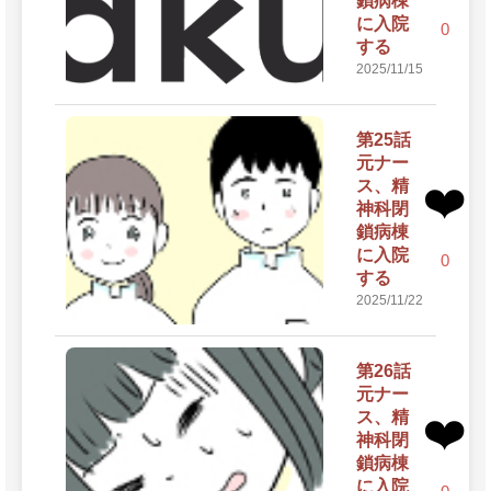
鎖病棟
に入院
0
する
2025/11/15
第25話
元ナー
ス、精
❤️
神科閉
鎖病棟
に入院
0
する
2025/11/22
第26話
元ナー
ス、精
❤️
神科閉
鎖病棟
に入院