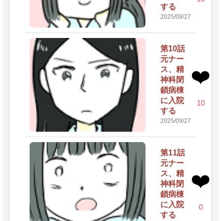
する
2025/09/27
第10話
元ナー
ス、精
❤️
神科閉
鎖病棟
に入院
10
する
2025/09/27
第11話
元ナー
ス、精
❤️
神科閉
鎖病棟
に入院
0
する