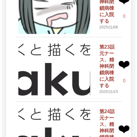
神科閉
鎖病棟
に入院
0
する
2025/11/08
第23話
元ナー
ス、精
❤️
神科閉
鎖病棟
に入院
0
する
2025/11/15
第24話
元ナー
ス、精
❤️
神科閉