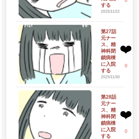
0
する
2025/11/22
第27話
元ナー
ス、精
❤️
神科閉
鎖病棟
に入院
0
する
2025/11/30
第28話
元ナー
ス、精
❤️
神科閉
鎖病棟
に入院
0
する