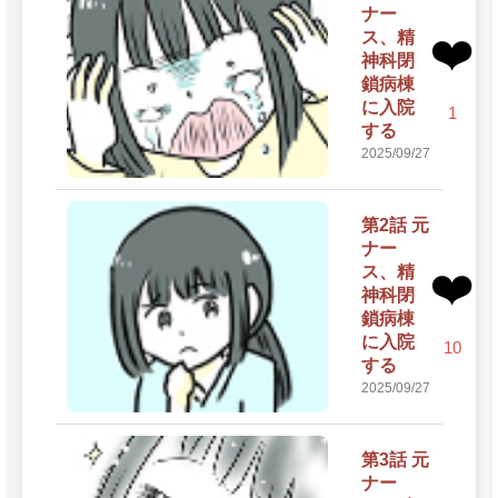
ナー
ス、精
❤️
神科閉
鎖病棟
に入院
1
する
2025/09/27
第2話 元
ナー
ス、精
❤️
神科閉
鎖病棟
に入院
10
する
2025/09/27
第3話 元
ナー