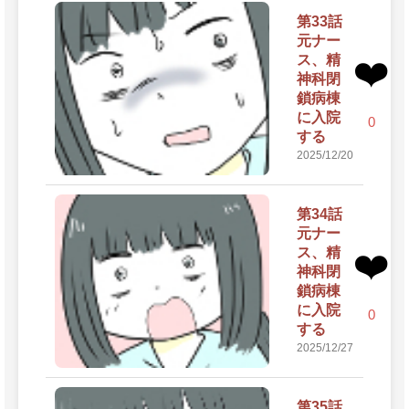
第33話
元ナー
ス、精
❤️
神科閉
鎖病棟
に入院
0
する
2025/12/20
第34話
元ナー
ス、精
❤️
神科閉
鎖病棟
に入院
0
する
2025/12/27
第35話