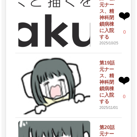
元ナー
ス、精
❤️
神科閉
鎖病棟
に入院
0
する
2025/10/25
第19話
元ナー
ス、精
❤️
神科閉
鎖病棟
に入院
0
する
2025/11/01
第20話
元ナー