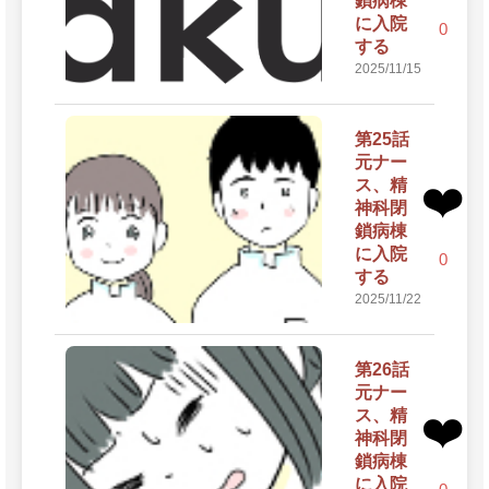
鎖病棟
に入院
0
する
2025/11/15
第25話
元ナー
ス、精
❤️
神科閉
鎖病棟
に入院
0
する
2025/11/22
第26話
元ナー
ス、精
❤️
神科閉
鎖病棟
に入院