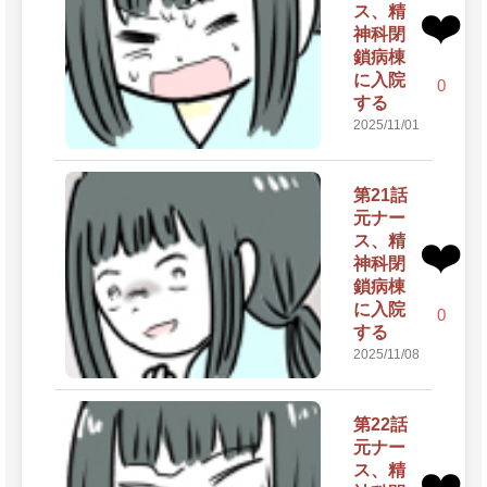
ス、精
❤️
神科閉
鎖病棟
に入院
0
する
2025/11/01
第21話
元ナー
ス、精
❤️
神科閉
鎖病棟
に入院
0
する
2025/11/08
第22話
元ナー
ス、精
❤️