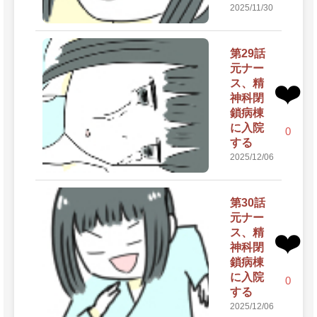
2025/11/30
第29話
元ナー
ス、精
❤️
神科閉
鎖病棟
に入院
0
する
2025/12/06
第30話
元ナー
ス、精
❤️
神科閉
鎖病棟
に入院
0
する
2025/12/06