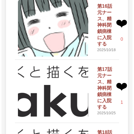
第16話
元ナー
ス、精
❤️
神科閉
鎖病棟
に入院
0
する
2025/10/18
第17話
元ナー
ス、精
❤️
神科閉
鎖病棟
に入院
1
する
2025/10/25
第18話