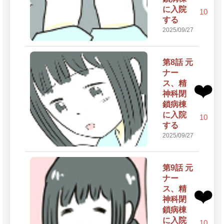
に入院
10
する
2025/09/27
第8話 元
ナー
ス、精
❤️
神科閉
鎖病棟
に入院
10
する
2025/09/27
第9話 元
ナー
ス、精
❤️
神科閉
鎖病棟
に入院
10