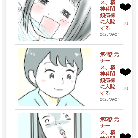
ス、精
❤️
神科閉
鎖病棟
に入院
10
する
2025/09/27
第4話 元
ナー
ス、精
❤️
神科閉
鎖病棟
に入院
10
する
2025/09/27
第5話 元
ナー
ス、精
❤️