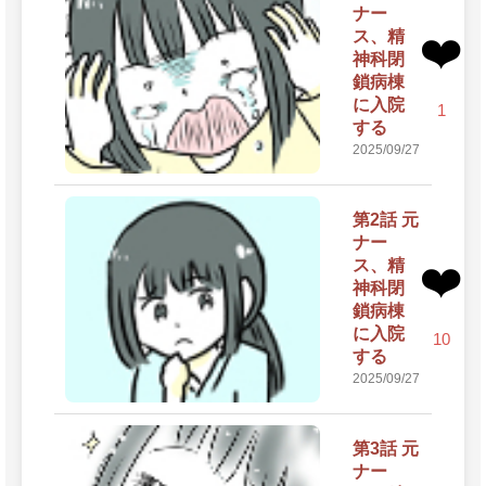
ナー
ス、精
❤️
神科閉
鎖病棟
に入院
1
する
2025/09/27
第2話 元
ナー
ス、精
❤️
神科閉
鎖病棟
に入院
10
する
2025/09/27
第3話 元
ナー