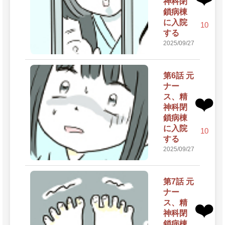
神科閉
鎖病棟
に入院
10
する
2025/09/27
第6話 元
ナー
ス、精
❤️
神科閉
鎖病棟
に入院
10
する
2025/09/27
第7話 元
ナー
ス、精
❤️
神科閉
鎖病棟