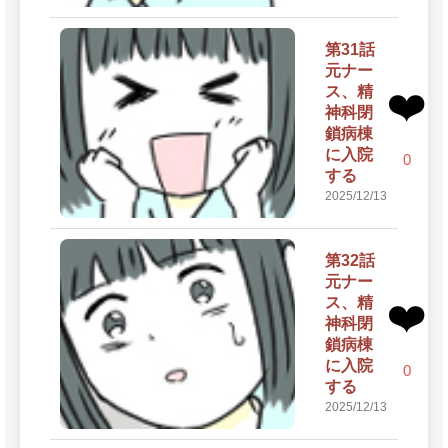
第31話
元ナー
ス、精
❤️
神科閉
鎖病棟
に入院
0
する
2025/12/13
第32話
元ナー
ス、精
❤️
神科閉
鎖病棟
に入院
0
する
2025/12/13