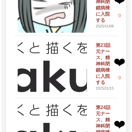
神科閉
鎖病棟
に入院
0
する
2025/11/08
第23話
元ナー
ス、精
❤️
神科閉
鎖病棟
に入院
0
する
2025/11/15
第24話
元ナー
ス、精
❤️
神科閉