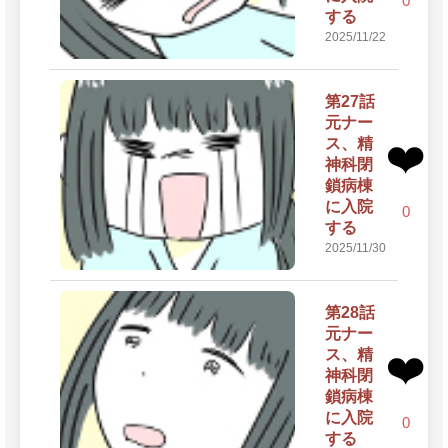
0
する
2025/11/22
第27話
元ナー
ス、精
❤️
神科閉
鎖病棟
に入院
0
する
2025/11/30
第28話
元ナー
ス、精
❤️
神科閉
鎖病棟
に入院
0
する