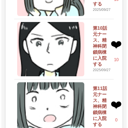
する
2025/09/27
第10話
元ナー
ス、精
❤️
神科閉
鎖病棟
に入院
10
する
2025/09/27
第11話
元ナー
ス、精
❤️
神科閉
鎖病棟
に入院
0
する