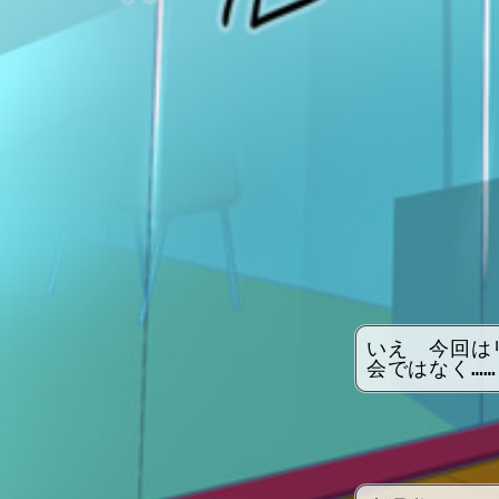
いえ　今回は
会ではなく……