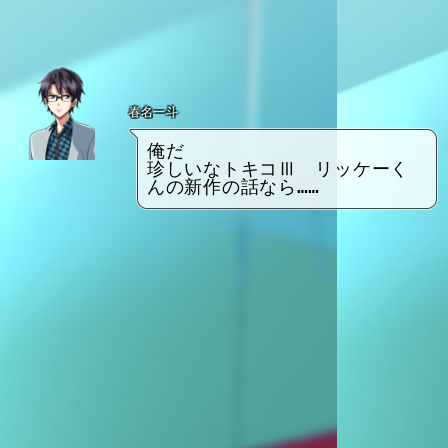
春名一斗
俺だ
珍しいなトキコⅢ　リッケーく
んの新作の話なら……