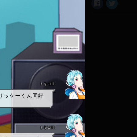
トキコⅢ
リッケーくん同好
トキコⅢ