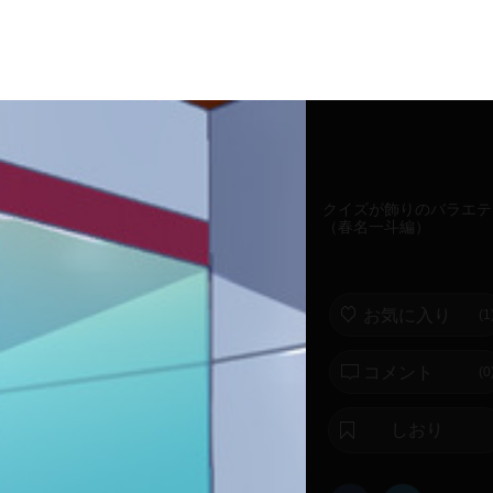
クイズが飾りのバラエテ
（春名一斗編）
お気に入り
(
1
コメント
(0
しおり