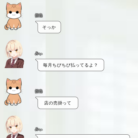
担当
そっか
みぃ
毎月ちびちび払ってるよ？
担当
店の売掛って
みぃ