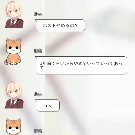
みぃ
ホストやめるの？
担当
1年前くらいからやめていっていってあっ
て
みぃ
うん
担当