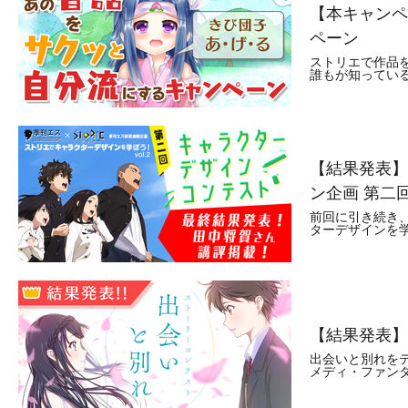
【本キャンペ
ペーン
ストリエで作品
誰もが知ってい
【結果発表】
ン企画 第二
前回に引き続き
ターデザインを学
【結果発表】
出会いと別れを
メディ・ファン