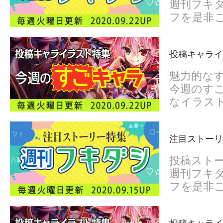
週刊フキダ
フを是非
投稿キャライ
魅力的な
今週のすご
なイラス
注目ストーリ
投稿スト
週刊フキダ
フを是非