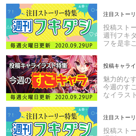
注目ストーリ
投稿スト
週刊フキダ
フを是非
投稿キャライ
魅力的な
今週のすご
なイラス
注目ストーリ
投稿スト