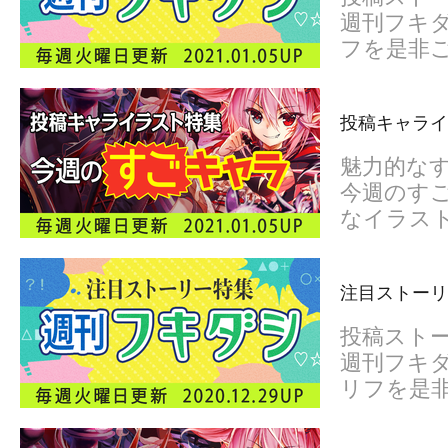
週刊フキダ
フを是非
投稿キャライ
魅力的な
今週のすご
なイラス
注目ストーリー
投稿スト
週刊フキダ
リフを是