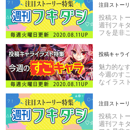
注目ストーリ
投稿スト
週刊フキダ
フを是非
投稿キャライ
魅力的な
今週のすご
なイラス
注目ストーリ
投稿スト
週刊フキダ