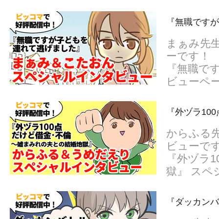
『無職ですが
まぁみ先
ーです！
『無職で
ビューペ
『外ヅラ10
からふる
ビューで
『外ヅラ1
獄』 スペ
『ダッカンバ