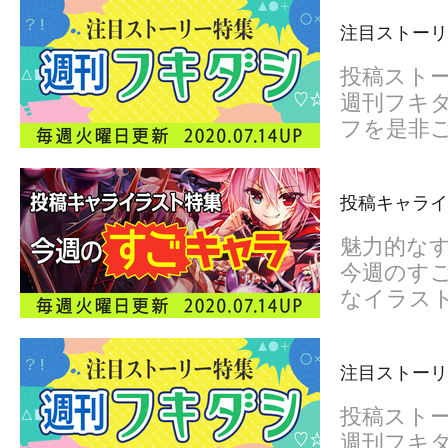
注目ストーリ
投稿スト
週刊フキダ
フを是非
投稿キャライ
魅力的な
今週のすご
なイラス
注目ストーリ
投稿スト
週刊フキダ