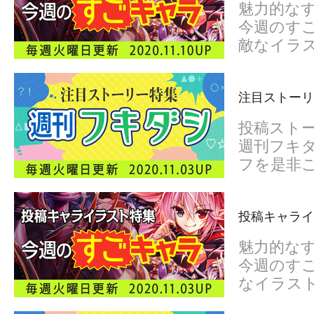
魅力的な
今週のすご
敵なイラ
注目ストーリ
投稿スト
週刊フキダ
フを是非
投稿キャライ
魅力的な
今週のすご
なイラス