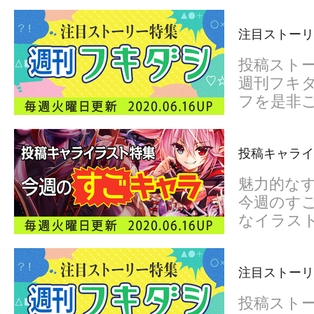
注目ストーリ
投稿スト
週刊フキダ
フを是非
投稿キャライ
魅力的な
今週のすご
なイラス
注目ストーリ
投稿スト