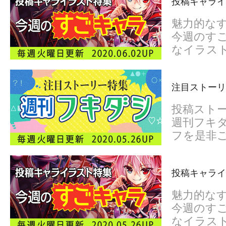
投稿キャライ
魅力的な
今週のすご
なイラス
注目ストーリ
投稿スト
週刊フキダ
フを是非
投稿キャライ
魅力的な
今週のすご
なイラス