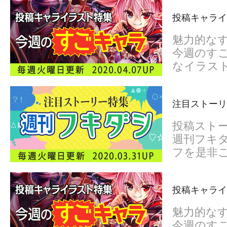
投稿キャライ
魅力的な
今週のすご
なイラス
注目ストーリ
投稿スト
週刊フキダ
フを是非
投稿キャライ
魅力的な
今週のすご