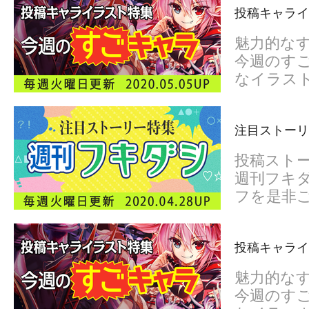
投稿キャライ
魅力的な
今週のすご
なイラス
注目ストーリ
投稿スト
週刊フキダ
フを是非
投稿キャライ
魅力的な
今週のすご