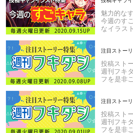
投稿キャライ
魅力的な
今週のすご
なイラス
注目ストーリ
投稿スト
週刊フキダ
フを是非
注目ストーリ
投稿スト
週刊フキダ
フを是非