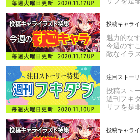
リフを是
投稿キャライ
魅力的な
今週のすご
敵なイラ
注目ストーリー
投稿スト
週刊フキダ
リフを是
投稿キャライ