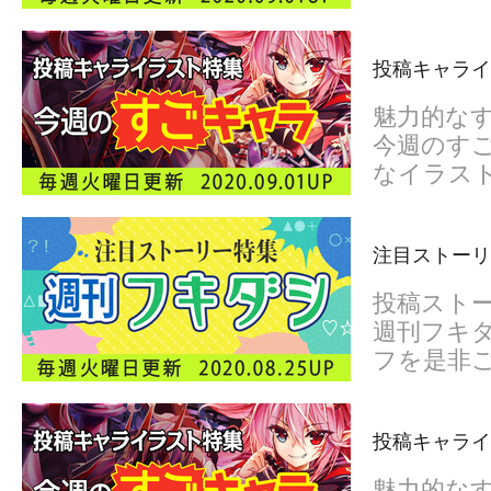
投稿キャライ
魅力的な
今週のすご
なイラス
注目ストーリ
投稿スト
週刊フキダ
フを是非
投稿キャライ
魅力的な