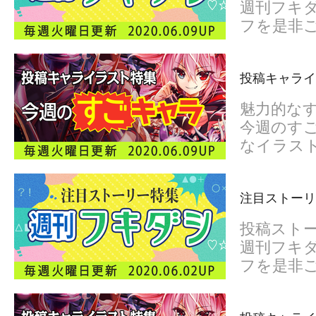
週刊フキダ
フを是非
投稿キャライ
魅力的な
今週のすご
なイラス
注目ストーリ
投稿スト
週刊フキダ
フを是非