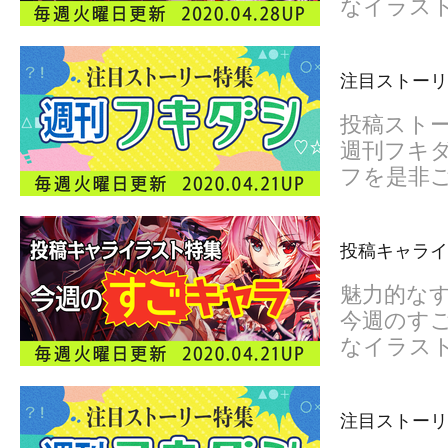
なイラス
注目ストーリ
投稿スト
週刊フキダ
フを是非
投稿キャライ
魅力的な
今週のすご
なイラス
注目ストーリ