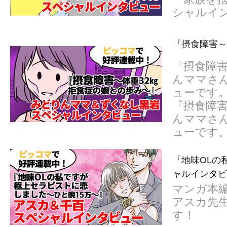
シャルイ
『摂食障害～
『摂食障害
んママさ
ューです
『摂食障害
んママさ
ューです
『地味OLの
ャルインタビ
マンガ本
アスカ先
す！