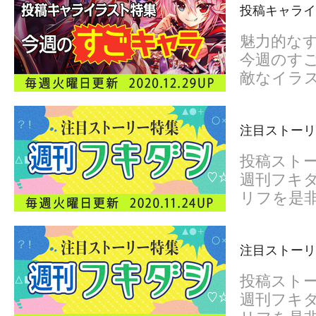
投稿キャライ
魅力的な
今週のすご
敵なイラ
注目ストーリー
投稿スト
週刊フキダ
リフを是
注目ストーリー
投稿スト
週刊フキダ