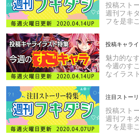
投稿スト
週刊フキダ
フを是非
投稿キャライ
魅力的な
今週のすご
なイラス
注目ストーリ
投稿スト
週刊フキダ
フを是非