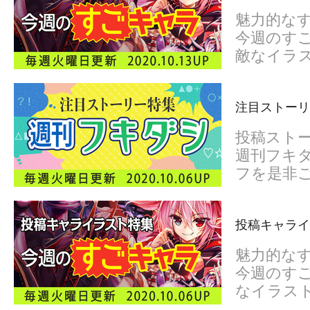
魅力的な
今週のすご
敵なイラ
注目ストーリ
投稿スト
週刊フキダ
フを是非
投稿キャライ
魅力的な
今週のすご
なイラス