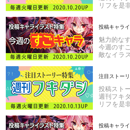
リフを是
投稿キャライ
魅力的な
今週のすご
敵なイラ
注目ストーリー
投稿スト
週刊フキダ
リフを是
投稿キャライ