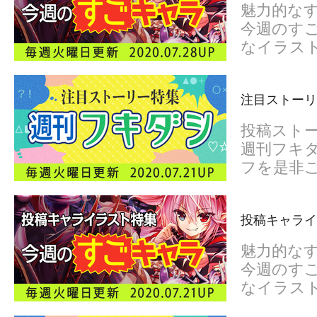
魅力的な
今週のすご
なイラス
注目ストーリ
投稿スト
週刊フキダ
フを是非
投稿キャライ
魅力的な
今週のすご
なイラス