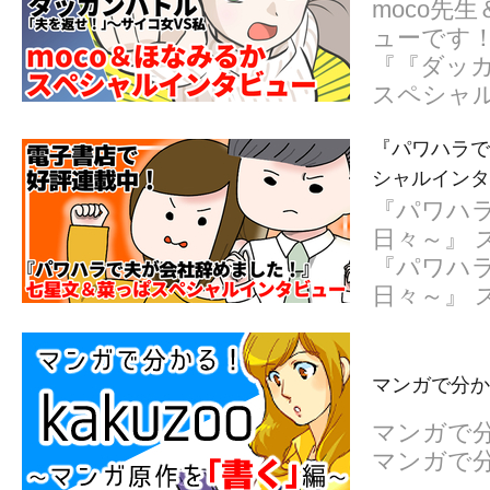
moco先
ューです
『『ダッカ
スペシャ
『パワハラで
シャルインタ
『パワハ
日々～』
『パワハ
日々～』
マンガで分か
マンガで分
マンガで分