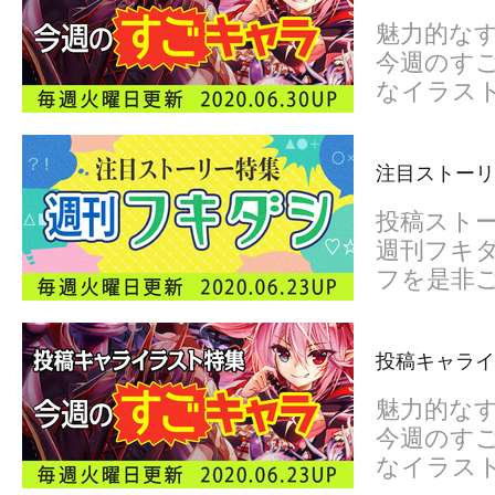
魅力的な
今週のすご
なイラス
注目ストーリ
投稿スト
週刊フキダ
フを是非
投稿キャライ
魅力的な
今週のすご
なイラス