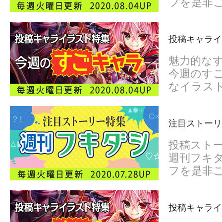
フを是非
投稿キャライ
魅力的な
今週のすご
なイラス
注目ストーリ
投稿スト
週刊フキダ
フを是非
投稿キャライ