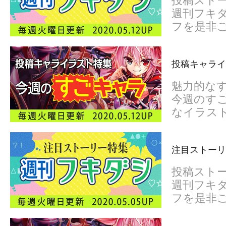
投稿スト
週刊フキダ
フを是非
投稿キャライ
魅力的な
今週のすご
なイラス
注目ストーリ
投稿スト
週刊フキダ
フを是非