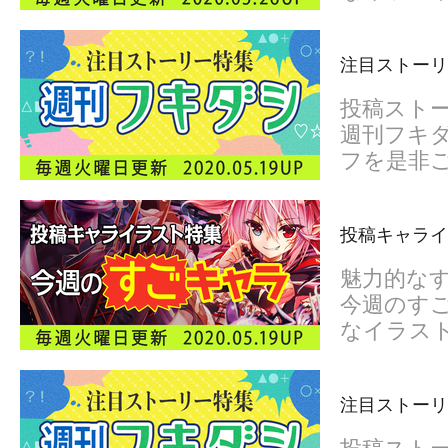
注目ストーリ
投稿スト
週刊フキダ
フを是非
投稿キャライ
魅力的な
今週のすご
なイラス
注目ストーリ