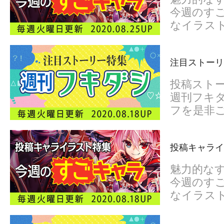
今週のすご
なイラス
注目ストーリ
投稿スト
週刊フキダ
フを是非
投稿キャライ
魅力的な
今週のすご
なイラス