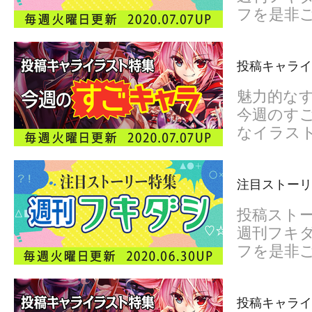
フを是非
投稿キャライ
魅力的な
今週のすご
なイラス
注目ストーリ
投稿スト
週刊フキダ
フを是非
投稿キャライ