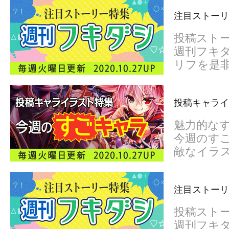
注目ストーリー
投稿スト
週刊フキダ
リフを是
投稿キャライ
魅力的な
今週のすご
敵なイラ
注目ストーリー
投稿スト
週刊フキダ