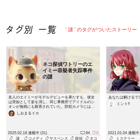
‘ 謎 ’ のタグがついたストーリー
ネコ探偵ワトリーのエ
イミー容疑者失踪事件
の謎
友人のエイミーがモデルデビューを果たすも、彼女
あなたは解けるで
は突如として姿を消し、同じ事務所でアイドルのシ
ミント!!
オンが無残にも殺害されていた。防犯カメラにはエ
イミーが現場から慌てて立ち去る姿が映り、彼女に
しおまるイカ
殺人の疑いがかかる。エイミーの無実を信じるワト
リーは、キャットタウンの静かな表情の裏に潜む恐
ろしい陰謀を暴こうと立ち上がる。
2025.02.18 連載中 (31)
94
0
2021.01.04 連載中 
謎
コメディ
サスペンス
探偵
ネコ
ミステリー