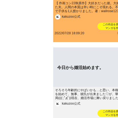
【 作画コン22秋原作】大好きだった彼。大
た夫。人間の本質は辛い時にこそ現れる。
で子供を1人授かりました。著：wallrose123----
-----------------------------続きはこちらから！→ht
kakuzoo公式
meblo.jp/wallrose123/
この作品を
マンガを
2022/07/28 18:09:20
今日から婚活始めます。
そろそろ年齢的にやばいかも…と思い、本
を始めて、無事、彼氏が出来ました♡が、
局(((( ;ﾟдﾟ))現在、婚活市場に舞い戻りま
となっては必死な感じですが、かなりモテ
kakuzoo公式
生（だったはず）。だからこそ、本格的婚
しい。グチグチ悩まない！！！をモットー
この作品を
天外、摩訶不思議な事ばかりの婚活事情を
マンガを
書いていきたいと思います。著：りおな-----------