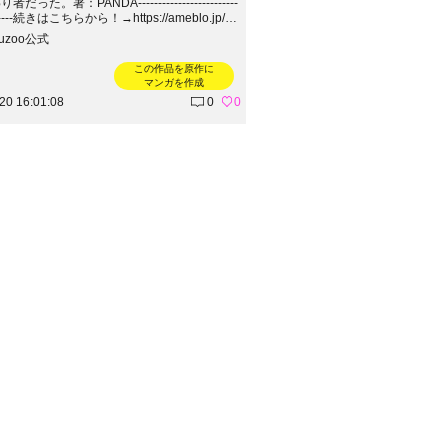
だった。著：PANDA-------------------------
--------続きはこちらから！→https://ameblo.jp/sh
-panda-2021/
kuzoo公式
この作品を原作に
マンガを作成
20 16:01:08
0
0