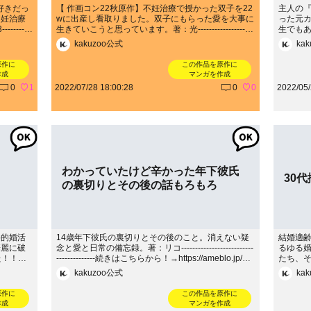
好きだっ
【 作画コン22秋原作】不妊治療で授かった双子を22
主人の
不妊治療
wに出産し看取りました。双子にもらった愛を大事に
った元
-------
生きていこうと思っています。著：光--------------------
生でも
tps://a
--------------------続きはこちらから！→https://ameblo.j
人と元
kakuzoo公式
ka
p/kimininara32
ノがお
り連絡
原作に
この作品を原作に
の時を
作成
マンガを作成
は戻ら
0
1
2022/07/28 18:00:28
0
0
2022/05/
著：なごみ---
らから！→ht
わかっていたけど辛かった年下彼氏
30
の裏切りとその後の話もろもろ
格的婚活
14歳年下彼氏の裏切りとその後のこと。消えない疑
結婚適
華麗に破
念と愛と日常の備忘録。著：リコ--------------------------
るゆる
した！！今
--------------続きはこちらから！→https://ameblo.jp/35-
たち、
てきた人
mtr/
まう自
kakuzoo公式
ka
活って難
思います。著：さ
に。奇想
きはこちらか
原作に
この作品を原作に
赤裸々に
3/
作成
マンガを作成
------