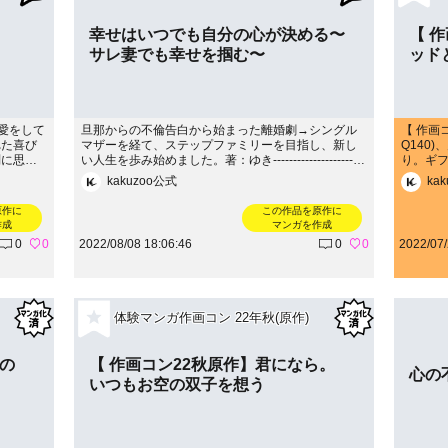
幸せはいつでも自分の心が決める〜
【 
サレ妻でも幸せを掴む〜
ッド
恋愛をして
旦那からの不倫告白から始まった離婚劇→シングル
【 作画
れた喜び
マザーを経て、ステップファミリーを目指し、新し
Q140
問に思う
い人生を歩み始めました。著：ゆき-----------------------
り。ギ
クズだっ
-----------------続きはこちらから！→https://ameblo.jp/
理解が必要な
kakuzoo公式
ka
会える時
osknhr584/
-------
と信じて
p/sakur
原作に
この作品を原作に
作成
マンガを作成
0
0
2022/08/08 18:06:46
0
0
2022/07/
体験マンガ作画コン 22年秋(原作)
婦の
【 作画コン22秋原作】君になら。
心の
いつもお空の双子を想う