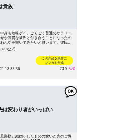
は貴族
も中身も地味ゲイ。ごくごく普通のサラリー
なぜか高貴な彼氏と付き合うことになったの
やわんやを書いてみたいと思います。彼氏に
けないよう、１割はフィクションだと思って
kuzoo公式
ありがたいです。著：green-noble---------
-----------------------続きはこちらから！→https://a
この作品を原作に
/greennoble/
マンガを作成
21 13:33:36
0
0
先は変わり者がいっぱい
な旦那様と結婚♡したものの嫁いだ先のご両