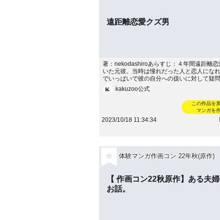
遠距離恋愛クズ男
著：nekodashiroあらすじ：４年間遠距離
いた元彼。当時は憧れだった人と恋人にな
でいっぱいで彼の自分への扱いに対して疑
ことはなかったけれど、今思うとあいつは
kakuzoo公式
た…！ 借金返済のため忙しい彼が自分と
間はごくわずか、でもいつかは結婚できる
この作品を
いたのに…
マンガを
2023/10/18 11:34:34
体験マンガ作画コン 22年秋(原作)
【 作画コン22秋原作】ある夫
お話。