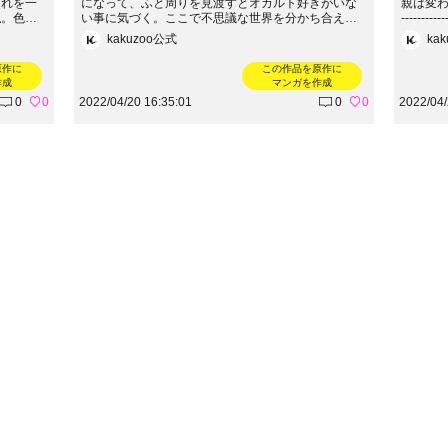
それを一
になって、ふと周りを見渡すとオカルト好きがいな
親は変わり者
私。色々
い事に気づく。ここで不思議な世界を分かち合えた
-------
決意し、
ら嬉しい限りでございます。著：むらさき--------------
irokuro
kakuzoo公式
ka
し、今
--------------------------続きはこちらから！→https://ame
------
blo.jp/nijiiro124
原作に
この作品を原作に
ps://am
作成
マンガを作成
0
0
2022/04/20 16:35:01
0
0
2022/04/
すべての特集をみる