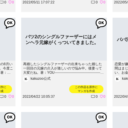
0
0
2022/05/11 17:07:22
0
0
2022/05/
//amebl
バツ2のシングルファーザーにはメ
パパ
ンヘラ元嫁がくっついてきました。
の8月い
再婚したシングルファーザーの出来ちゃった婚した
恋愛が
す。今度こ
一回目の元嫁の介入が激しいので悩み中。後妻って
間はま
。著：セ
大変だね。著：YOU----------------------------------------続
い、お金が欲し
きはこちらから！
きはこちらから！→https://ameblo.jp/blackskygood
-------
kakuzoo公式
ka
-0628/
原作に
この作品を原作に
作成
マンガを作成
0
0
2022/04/22 10:05:37
0
0
2022/04/