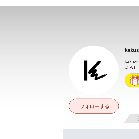
kak
kaku
よろし