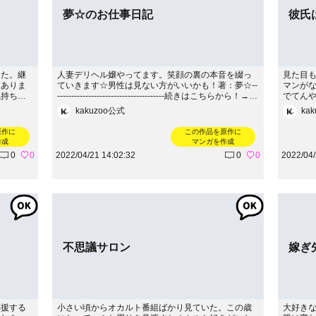
夢☆のお仕事日記
彼氏
した。継
人妻デリヘル嬢やってます。笑顔の裏の本音を綴っ
見た目
々ありま
ていきます☆男性は見ない方がいいかも！著：夢☆--
マンが
気持ちと
--------------------------------------続きはこちらから！→htt
でてん
い気持ち
ps://ameblo.jp/lahaina09200920/
迷惑か
kakuzoo公式
ka
--------
もらえれば
gorohri
--------
原作に
この作品を原作に
meblo.jp
作成
マンガを作成
0
0
2022/04/21 14:02:32
0
0
2022/04/
不思議サロン
嫁ぎ
応援する
小さい頃からオカルト番組ばかり見ていた。この歳
大好き