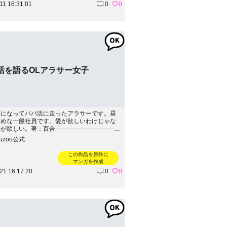
11 16:31:01
0
0
活を語るOLアラサー女子
嫌になってパパ活に走ったアラサーです。昼
じめな一般社員です。愛が欲しいわけじゃな
い。著：百合--------------------------------
-続きはこちらから！→https://ameblo.jp/wolfina
kuzoo公式
この作品を原作に
マンガを作成
21 16:17:20
0
0