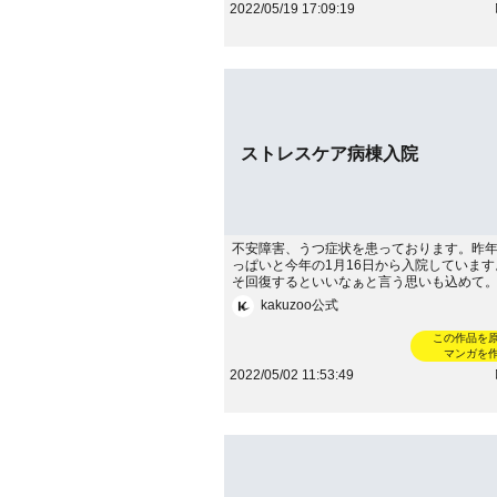
2022/05/19 17:09:19
-----------------------続きはこちらから！→https:
o.jp/riona0777/
ストレスケア病棟入院
不安障害、うつ症状を患っております。昨年
っぱいと今年の1月16日から入院していま
そ回復するといいなぁと言う思いも込めて
ナ----------------------------------------続
kakuzoo公式
→https://note.com/senanet930
この作品を
マンガを
2022/05/02 11:53:49