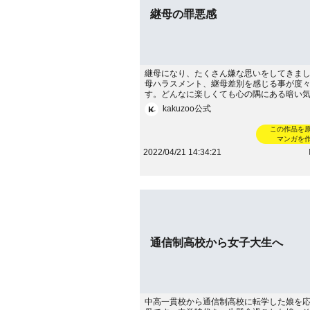
継母の罪悪感
継母になり、たくさん嫌な思いをしてきま
母ハラスメント、継母差別を感じる事が度
す。どんなに楽しくても心の隅にある暗い
罪悪感。友達や家族とは共有できない苦し
kakuzoo公式
を綴っていきます。著：桃子------------------------
--------続きはこちらから！→https://ameblo.jp/
この作品を
ry
マンガを
2022/04/21 14:34:21
通信制高校から女子大生へ
中高一貫校から通信制高校に転学した娘を