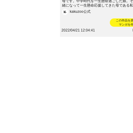
母です。中学時代を一生懸命過ごした娘。
緒になって一生懸命応援してきた母である
なことがあって、娘は学校を辞めることを
kakuzoo公式
高2から通信制高校に転校、2021年に卒業
は、大学1年生になりました。著：ayana☆-------
この作品を
---------------------------続きはこちらから！→htt
マンガを
eblo.jp/watasirasiku-ikiru/
2022/04/21 12:04:41