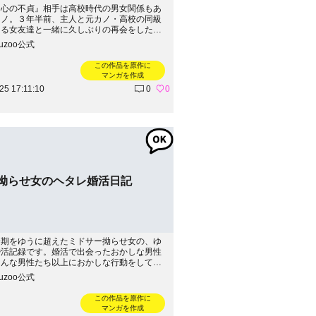
『心の不貞』相手は高校時代の男女関係もあ
カノ。３年半前、主人と元カノ・高校の同級
ある女友達と一緒に久しぶりの再会をした主
カノ。この再会をきっかけに私は主人と元カ
kuzoo公式
互い既婚者でありながら水面下で5年間にわた
を取り合っていたことを知ることに。３年半
この作品を原作に
経ても、元カノに心を奪われた主人に私の心
マンガを作成
ない。そんな夫婦の形を綴っていきます。
25 17:11:10
0
0
-------------------------------------続きはこち
tps://ameblo.jp/fujisan8920/
代拗らせ女のヘタレ婚活日記
齢期をゆうに超えたミドサー拗らせ女の、ゆ
婚活記録です。婚活で出会ったおかしな男性
そんな男性たち以上におかしな行動をしてし
分を省みる意味も込めて、更新していこうと
kuzoo公式
ぼ----------------------------------------続
ら！→https://ameblo.jp/okura3mekabu
この作品を原作に
マンガを作成