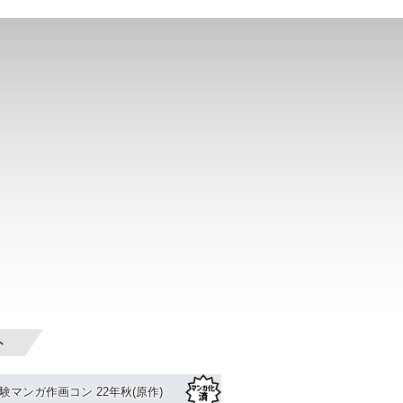
ト
験マンガ作画コン 22年秋(原作)