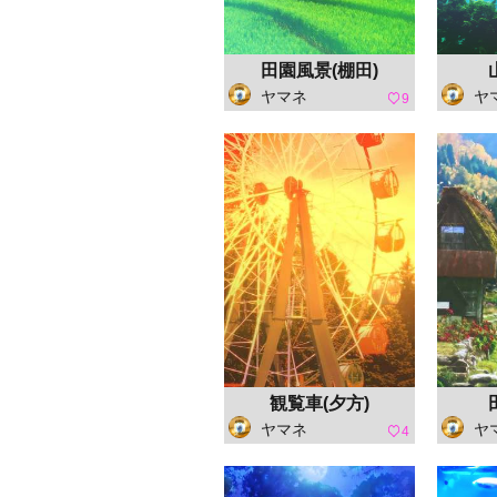
田園風景(棚田)
ヤマネ
ヤ
9
観覧車(夕方)
ヤマネ
ヤ
4