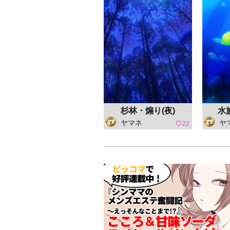
杉林・煽り(夜)
水
ヤマネ
ヤ
22