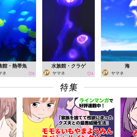
族館・熱帯魚
水族館・クラゲ
海
マネ
ヤマネ
ヤマネ
6
4