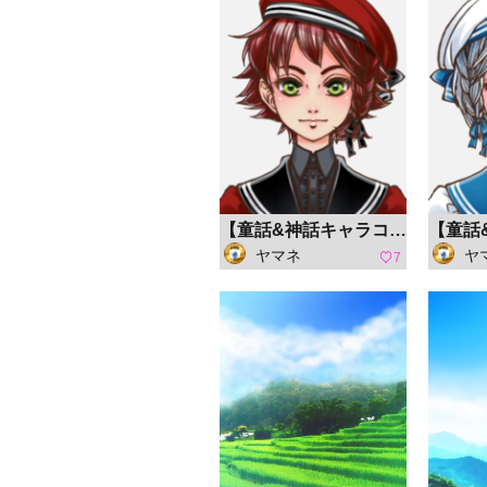
【童話&神話キャラコン】ばらあか
ヤマネ
ヤ
7