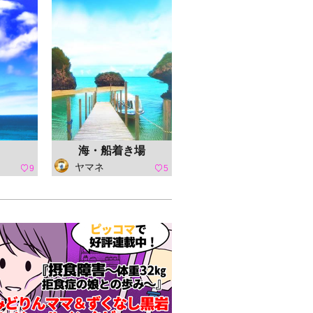
海・船着き場
ヤマネ
9
5