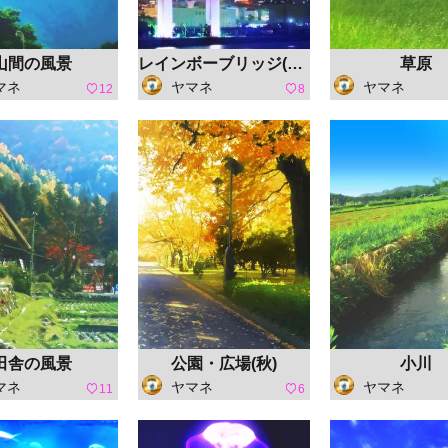
山間の風景
レインボーブリッジ(夜景)
草原
マネ
ヤマネ
ヤマネ
12
8
田舎の風景
公園・広場(秋)
小川
マネ
ヤマネ
ヤマネ
11
6