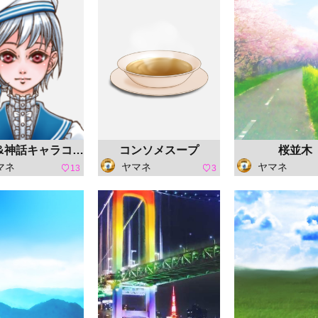
【童話&神話キャラコン】ゆきしろ
コンソメスープ
桜並木
マネ
ヤマネ
ヤマネ
13
3