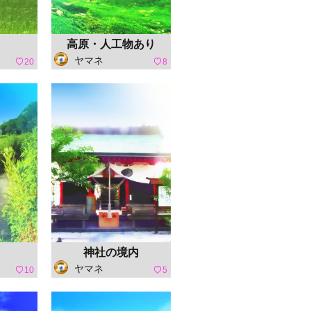
高原・人工物あり
ヤマネ
20
8
神社の境内
ヤマネ
10
5