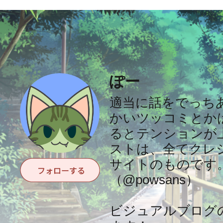
ぽー
適当に話をでっち
かいツッコミとか
るとテンションが
ストは、全てクレ
サイトのものです。最
（@powsans）
ビジュアルブログのg