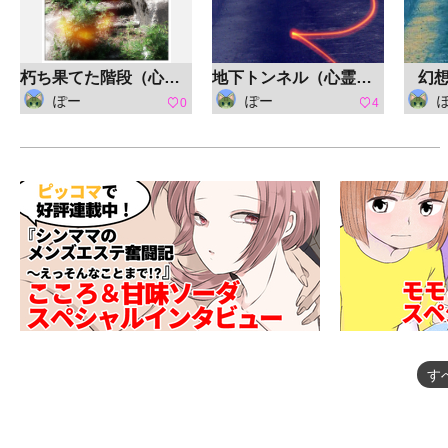
朽ち果てた階段（心霊写真風）
地下トンネル（心霊写真風）
幻
ぽー
ぽー
0
4
す