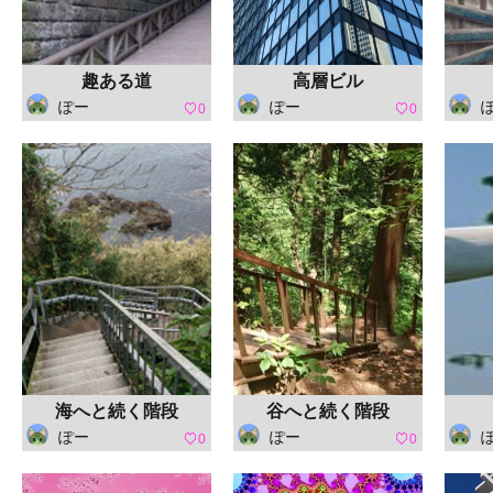
趣ある道
高層ビル
ぽー
ぽー
0
0
海へと続く階段
谷へと続く階段
ぽー
ぽー
0
0