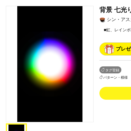
背景 七光り
シン・アス
■虹、レイン
プレゼ
タグ登録
パターン・模様
0