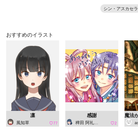
シン・アスカセラ
おすすめのイラスト
凛
感謝
風知草
稗田 阿礼（ひえだ あれ）
a
77
2