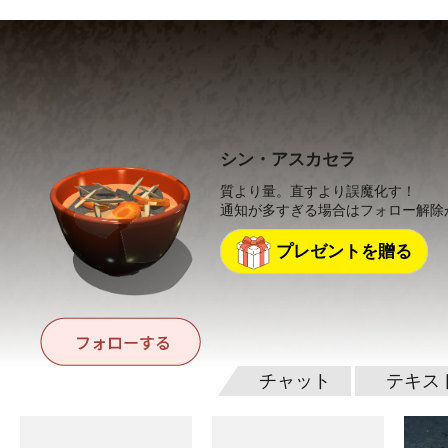
シン・アスカセラ
質より量。直すより誤魔化す！
通知が多すぎる場合はフォロー解除
プレゼントを贈る
チャット
テキス