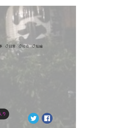
事
日常
社会
短編