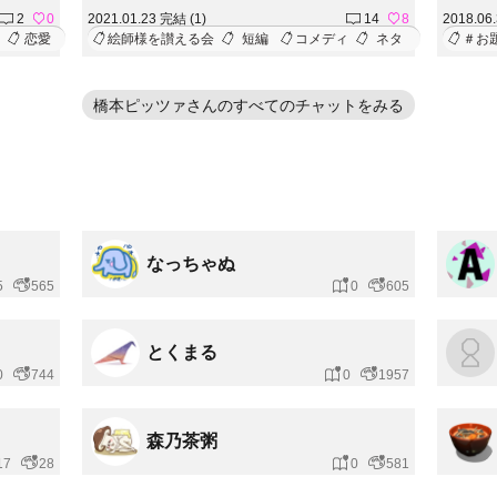
2
0
2021.01.23 完結 (1)
14
8
2018.06
恋愛
絵師様を讃える会
短編
コメディ
ネタ
＃お
橋本ピッツァさんのすべてのチャットをみる
なっちゃぬ
5
565
0
605
とくまる
0
744
0
1957
森乃茶粥
17
28
0
581