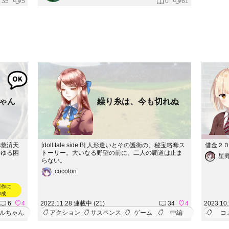
35
5
0
61
ゃん
繰り糸は、今も切れぬ
め救済天
[doll tale side B] 人形遣いとその護衛の、秘宝略奪ス
借金２
らゆる困
トーリー。大いなる野望の前に、二人の覇道は止ま
星
らない。
cocotori
原作に
作成
6
4
2022.11.28 連載中 (21)
34
4
2023.10
ルちゃん
アクション
サスペンス
ゲーム
中編
コ