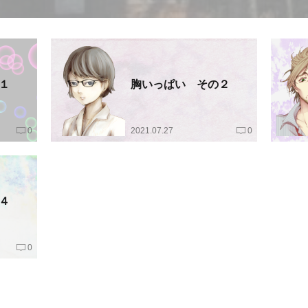
１
胸いっぱい その２
0
2021.07.27
0
４
0