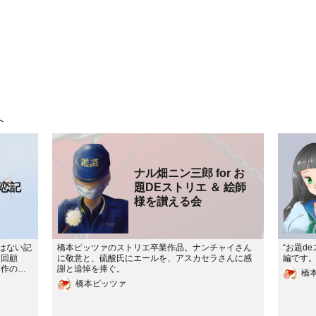
ト
ナル畑ニン三郎 for お
恋記
題DEストリエ ＆ 絵師
様を讃える会
はない記
橋本ピッツァのストリエ卒業作品。ナンチャイさん
“お題d
を回顧
に敬意と、硫酸氏にエールを、アスカセラさんに感
編です
本作のス
謝と追悼を捧ぐ。
橋
コメント
橋本ピッツァ
エピソー
私が勝手
お返しし