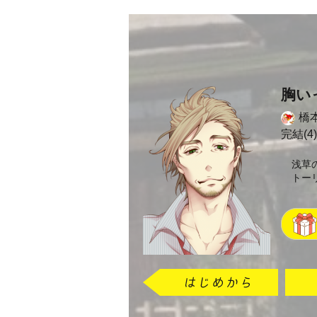
胸い
橋
完結(4)
浅草
トー