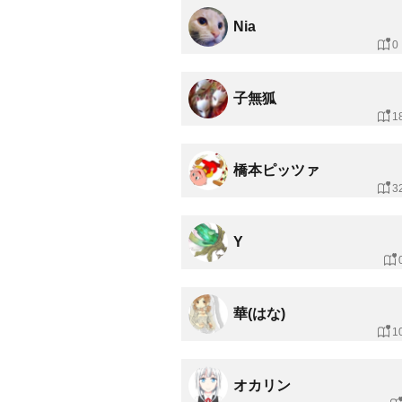
Nia
0
子無狐
1
橋本ピッツァ
3
Y
華(はな)
1
オカリン