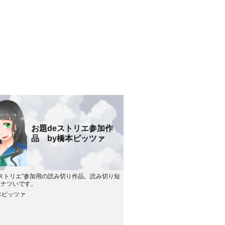
お題deストリエ参加作
品 by橋本ピッツァ
eストリエ”参加用の読み切り作品。読み切り短
。ナツいです。
本ピッツァ