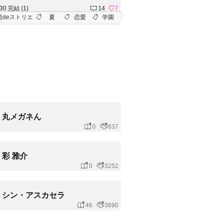
.30 完結 (1)
14
7
題deストリエ
夏
恋愛
学園
丸メガネん
0
637
彩 雅介
0
3252
シン・アスカセラ
46
3690