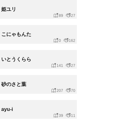
姫ユリ
89
27
こにゃもんた
0
162
いとうくらら
141
27
砂のさと葉
207
70
ayu-i
39
11