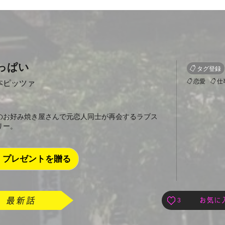
っぱい
タグ登録
恋愛
仕
本ピッツァ
のお好み焼き屋さんで元恋人同士が再会するラブス
リー。
プレゼントを贈る
3