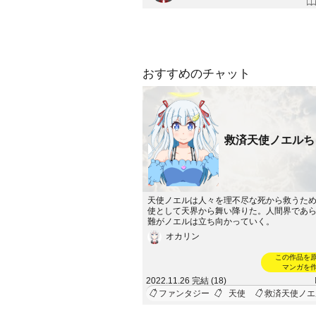
おすすめのチャット
救済天使ノエルち
天使ノエルは人々を理不尽な死から救うた
使として天界から舞い降りた。人間界であ
難がノエルは立ち向かっていく。
オカリン
この作品を
マンガを
2022.11.26 完結 (18)
ファンタジー
天使
救済天使ノエ