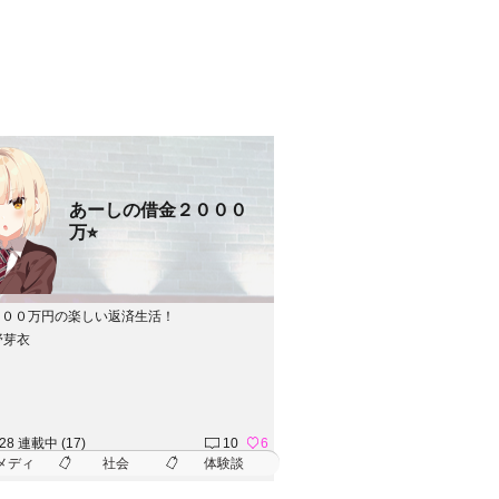
あーしの借金２０００
万⭐︎
０００万円の楽しい返済生活！
野芽衣
.28 連載中 (17)
10
6
メディ
社会
体験談