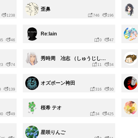
歪鼻
1238
746
196
Re:lain
85
46
0
47
秀時周 冶志 （しゅうじしゅうじしるす）
23
74
11
34
オズボーン袴田
0
139
316
30
桜希 テオ
00
49
34
425
星咲りんご