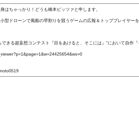
中身はちゃっかり！どうも橋本ピッツァと申します。
う小型ドローンで風船の早割りを競うゲームの広報＆トッププレイヤー
らできる超妄想コンテスト『目をあけると、そこには』”において自作
work_viewer?p=1&page=1&w=24425654&ws=0
himoto0519