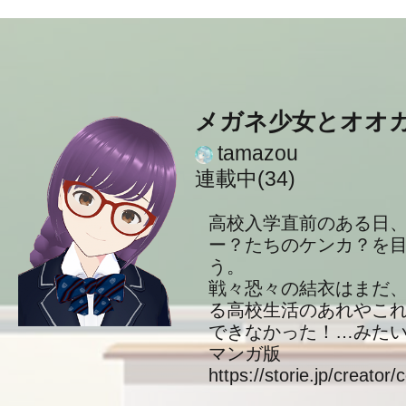
メガネ少女とオオ
tamazou
連載中(34)
高校入学直前のある日
ー？たちのケンカ？を
う。
戦々恐々の結衣はまだ
る高校生活のあれやこ
できなかった！…みた
マンガ版
https://storie.jp/creator