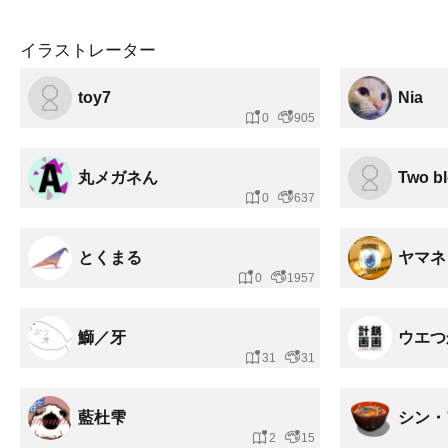
イラストレーター
toy7
Nia
0
905
丸メガネん
Two b
0
637
とくまる
ヤマネ
0
1957
鰤／牙
ウエつ
31
31
藍杜雫
シン・
2
15