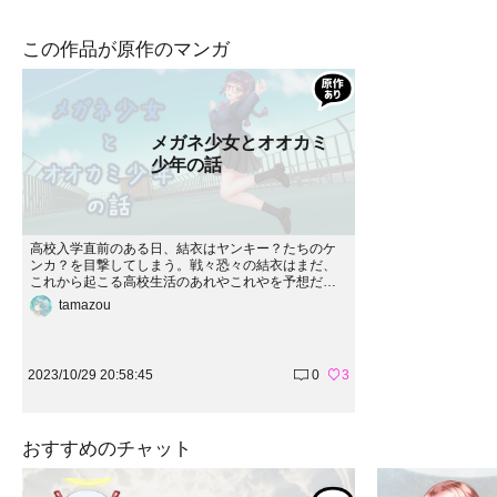
この作品が原作のマンガ
メガネ少女とオオカミ
少年の話
高校入学直前のある日、結衣はヤンキー？たちのケ
ンカ？を目撃してしまう。戦々恐々の結衣はまだ、
これから起こる高校生活のあれやこれやを予想だに
できなかった！…みたいな話。チャットストーリー
tamazou
版（先行）https://storie.jp/creator/story/16840
2023/10/29 20:58:45
0
3
おすすめのチャット