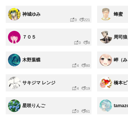
神城ゆみ
蜂蜜
0
221
７０５
周司狼
0
8
木野葉蝶
岬（み
4
80
サキジマ レンジ
橋本ピ
4
19
星咲りんご
tamaz
0
61