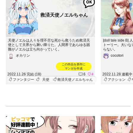
救済天使ノエルちゃん
天使ノエルは人々を理不尽な死から救うため救済天
[doll tale s
使として天界から舞い降りた。人間界であらゆる困
トーリー。大いな
難がノエルは立ち向かっていく。
らない。
オカリン
cocotori
この作品を原作に
マンガを作成
2022.11.26 完結 (18)
6
4
2022.11.28 連載中 
ファンタジー
天使
救済天使ノエルちゃん
アクション