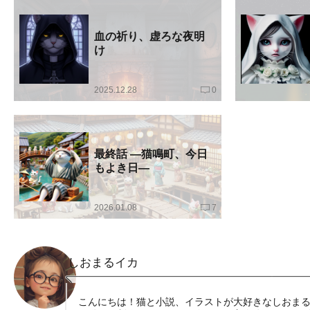
血の祈り、虚ろな夜明
け
2025.12.28
0
最終話 —猫鳴町、今日
もよき日—
2026.01.08
7
しおまるイカ
こんにちは！猫と小説、イラストが大好きなしおま