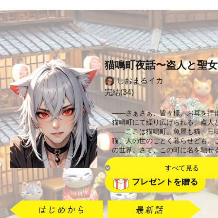
猫鳴町夜話〜盗人と聖
しおまるイカ
完結(34)
――さぁさぁ、皆々様、お耳を拝
猫鳴町にて繰り広げられる、盗人
――ここは猫鳴町。魚屋も猫、三
猫、人の世のごとく暮らせども、
の世界。さて、この町に名を馳せ
すべて見る
プレゼントを贈る