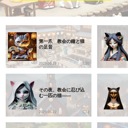
第一爪 教会の鐘と猫
の足音
2025.05.19
0
その夜、教会に忍び込
む一匹の猫――
2025.06.22
2