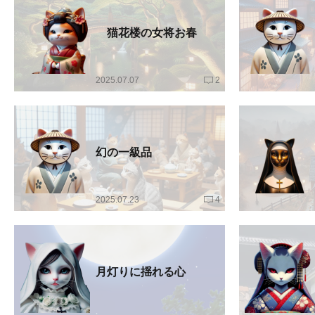
猫花楼の女将お春
2025.07.07
2
幻の一級品
2025.07.23
4
月灯りに揺れる心