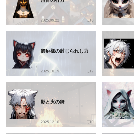
澄音の行方
2025.09.22
0
御厄様の封じられし力
2025.10.19
2
影と火の舞
2025.12.10
0