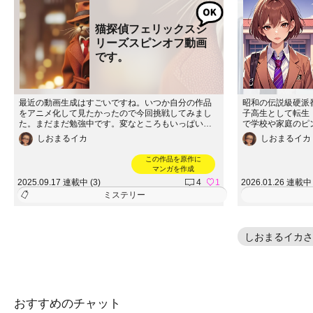
猫探偵フェリックスシ
リーズスピンオフ動画
です。
最近の動画生成はすごいですね。いつか自分の作品
昭和の伝説級硬派
をアニメ化して見たかったので今回挑戦してみまし
子高生として転生
た。まだまだ勉強中です。変なところもいっぱいあ
で学校や家庭のピ
るけど試行錯誤で作ってみましたので。ぜひご覧く
カーン…!? SN
しおまるイカ
しおまるイカ
ださい。使ったのはGooglestudioのveoです。
殴り込み!? 笑い
和転生番長ガール
この作品を原作に
マンガを作成
2025.09.17 連載中 (3)
4
1
2026.01.26 連載中 
ミステリー
しおまるイカさ
おすすめのチャット