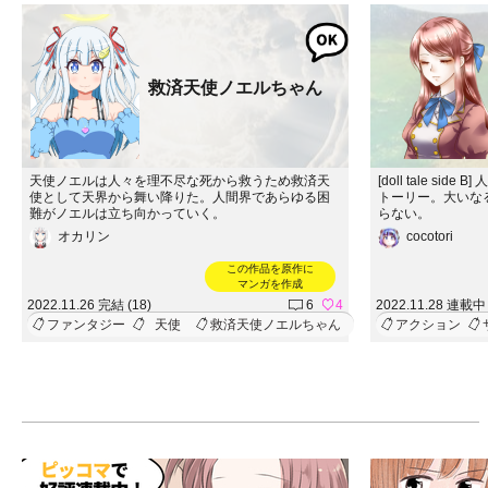
救済天使ノエルちゃん
天使ノエルは人々を理不尽な死から救うため救済天
[doll tale s
使として天界から舞い降りた。人間界であらゆる困
トーリー。大いな
難がノエルは立ち向かっていく。
らない。
オカリン
cocotori
この作品を原作に
マンガを作成
2022.11.26 完結 (18)
6
4
2022.11.28 連載中 
ファンタジー
天使
救済天使ノエルちゃん
アクション